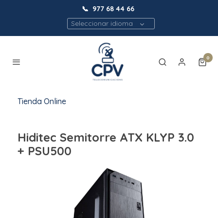
📞
977 68 44 66
Seleccionar idioma
0
Tienda Online
Hiditec Semitorre ATX KLYP 3.0
+ PSU500