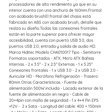
procesadores de alto rendimiento ya que en su
interior cuenta con una anchura de 160mm.Frontal
con acabado brushEl frontal del chasis está
fabricado en ABS con acabado brush, detalle que
realza su diseño.Todas las conexiones frontales
están en la parte superior para ofrecer mayor
accesibilidad, cuenta con puerto USB 3.0, dos
puertos USB 2.0, entrada y salida de audio HD.
Marca Hiditec Modelo CHA010017 Tipo - Semitorre
Formatos soportados - ATX, Micro ATX Bahías
Internas - 2 x 3.5" - 2 x 2.5" Externas - 1 x 5.25"
Conexiones frontales - 1 x USB 3.0 - 2 x USB 2.0 -
Auricular HD - Micrófono Refrigeración - Trasero:
80mm Otras Características - Fuente de
alimentación 500W incluida - Lacado exterior de la
fuente de alimentación en negro - Cable de
20+4pin con malla de seguridad - 1 x 4+4 Pin EPS
+12V - 2 x Sata - Longitud del cable: 400 + 150mm