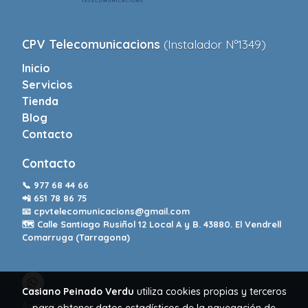
CPV Telecomunicacions
(Instalador Nº1349)
Inicio
Servicios
Tienda
Blog
Contacto
Contacto
📞
977 68 44 66
📲
651 78 86 75
📧
cpvtelecomunicacions@gmail.com
🗺️ Calle Santiago Rusiñol 12 Local A y B. 43880. El Vendrell
Comarruga (Tarragona)
Casiano Peinado Verdu
utiliza cookies propias y terceros
Aviso legal