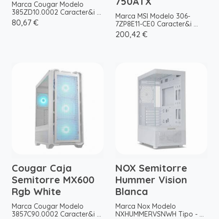
750ATX
Marca Cougar Modelo
385ZD10.0002 Caracter&i ...
Marca MSI Modelo 306-
80,67 €
7ZP8E11-CE0 Caracter&i ...
200,42 €
Cougar Caja
NOX Semitorre
Semitorre MX600
Hummer Vision
Rgb White
Blanca
Marca Cougar Modelo
Marca Nox Modelo
3857C90.0002 Caracter&i ...
NXHUMMERVSNWH Tipo - ...