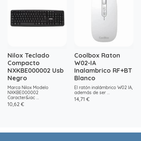
Nilox Teclado
Coolbox Raton
Compacto
W02-IA
NXKBE000002 Usb
Inalambrico RF+BT
Negro
Blanco
Marca Nilox Modelo
El ratón inalámbrico W02 IA,
NXKBE000002
además de ser ...
Caracter&iac ...
14,71 €
10,62 €