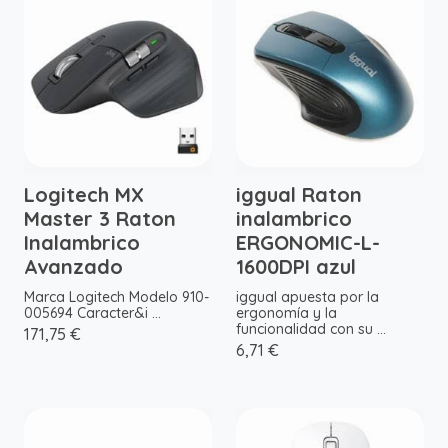
Logitech MX
iggual Raton
Master 3 Raton
inalambrico
Inalambrico
ERGONOMIC-L-
Avanzado
1600DPI azul
Marca Logitech Modelo 910-
iggual apuesta por la
005694 Caracter&i ...
ergonomía y la
funcionalidad con su ...
171,75 €
6,71 €