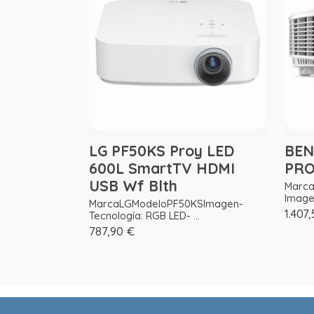
LG PF50KS Proy LED
BEN
600L SmartTV HDMI
PRO
USB Wf Blth
Marca
Imagen
MarcaLGModeloPF50KSImagen-
1.407
Tecnología: RGB LED- ...
787,90 €