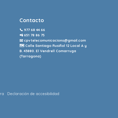
Contacto
📞
977 68 44 66
📲
651 78 86 75
📧
cpvtelecomunicacions@gmail.com
🗺️ Calle Santiago Rusiñol 12 Local A y
B. 43880. El Vendrell Comarruga
(Tarragona)
ra
Declaración de accesibilidad