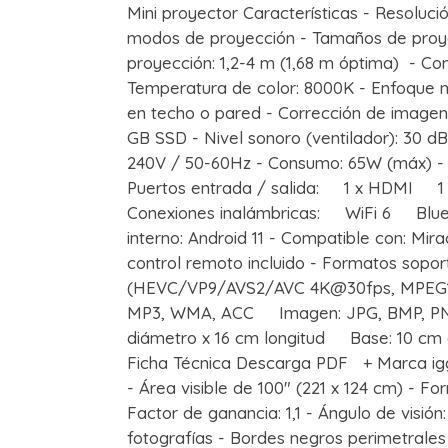
Mini proyector Características - Resolució
modos de proyección - Tamaños de proyec
proyección: 1,2-4 m (1,68 m óptima) - Cont
Temperatura de color: 8000K - Enfoque m
en techo o pared - Corrección de imagen
GB SSD - Nivel sonoro (ventilador): 30 dB
240V / 50-60Hz - Consumo: 65W (máx) - 
Puertos entrada / salida: 1 x HDMI 1 
Conexiones inalámbricas: WiFi 6 Blueto
interno: Android 11 - Compatible con: Mira
control remoto incluido - Formatos sopo
(HEVC/VP9/AVS2/AVC 4K@30fps, MPEG
MP3, WMA, ACC Imagen: JPG, BMP, PN
diámetro x 16 cm longitud Base: 10 cm d
Ficha Técnica Descarga PDF + Marca igg
- Área visible de 100" (221 x 124 cm) - Fo
Factor de ganancia: 1,1 - Ángulo de visión
fotografías - Bordes negros perimetrales 