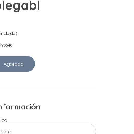
plegabl
incluido)
RY0540
Agotado
 información
nico