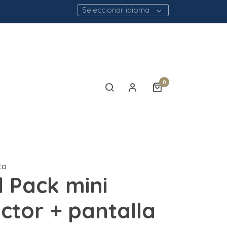
Seleccionar idioma
0
to
l Pack mini
ctor + pantalla