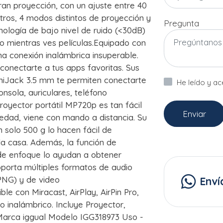
ran proyección, con un ajuste entre 40
tros, 4 modos distintos de proyección y
Pregunta
nología de bajo nivel de ruido (<30dB)
do mientras ves películas.Equipado con
na conexión inalámbrica insuperable.
conectarte a tus apps favoritas. Sus
iJack 3.5 mm te permiten conectarte
He leído y a
onsola, auriculares, teléfono
 proyector portátil MP720p es tan fácil
Enviar
edad, viene con mando a distancia. Su
 solo 500 g lo hacen fácil de
la casa. Además, la función de
 de enfoque lo ayudan a obtener
porta múltiples formatos de audio
NG) y de video
Enví
 con Miracast, AirPlay, AirPin Pro,
vo inalámbrico. Incluye Proyector,
 Marca iggual Modelo IGG318973 Uso -