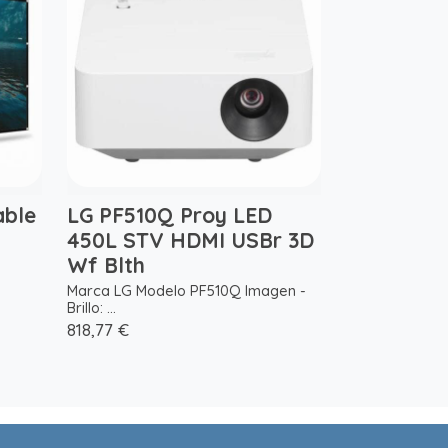
able
LG PF510Q Proy LED
450L STV HDMI USBr 3D
Wf Blth
Marca LG Modelo PF510Q Imagen -
Brillo: ...
818,77 €