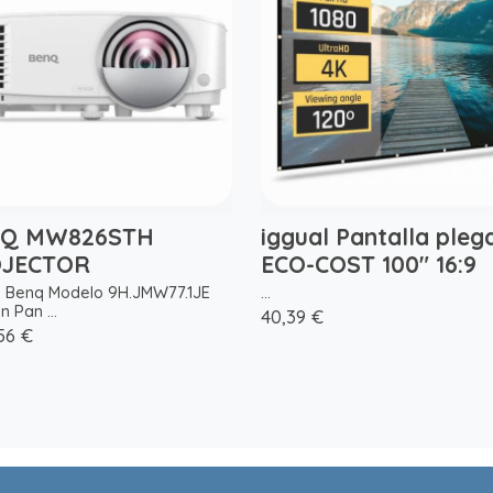
Q MW826STH
iggual Pantalla pleg
JECTOR
ECO-COST 100" 16:9
 Benq Modelo 9H.JMW77.1JE
...
 Pan ...
40,39 €
,56 €