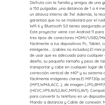
Disfruta con la familia y amigos de una g
a 150 pulgadas ,una distancia de 1 a 4 me
un altavoz interno de 3W .Además, la tec
garantiza que no se molestará por el rui
Wifi 6 y Bluetooth 5.0 tienes asegurada u
Este proyector viene con Android 11 para 
tres tipos de conectores HDMI/USB2/Min
fácilmente a tus dispositivos Pc, Tablet, c
inteligente…. (cables no incluidos).El mini
de usar que es adecuado para cualquier 
diseño, su pequeño tamaño y peso de tan
transportar y cabe en cualquier lugar de 
corrección vertical de ±40° y su sistema
fácilmente imágenes claras.El MP720p so
(MP3,WMA,ACC…), de imagen (JPG,BMP,P
(HEVC,VP9,AVS2,AVC,MPEG,AV1). Compatible
para convertir tu teléfono en un dispositi
Mando a distancia y Cable de conexión.