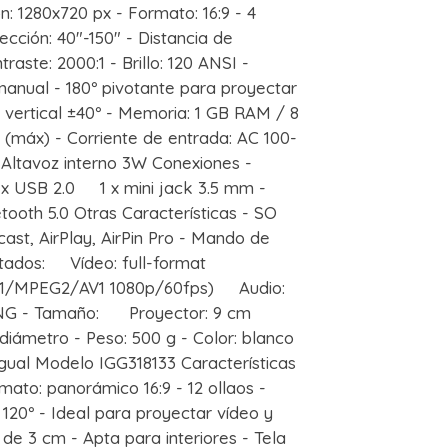
n: 1280x720 px - Formato: 16:9 - 4
ción: 40"-150" - Distancia de
raste: 2000:1 - Brillo: 120 ANSI -
anual - 180º pivotante para proyectar
 vertical ±40º - Memoria: 1 GB RAM / 8
 (máx) - Corriente de entrada: AC 100-
Altavoz interno 3W Conexiones -
x USB 2.0 1 x mini jack 3.5 mm -
oth 5.0 Otras Características - SO
cast, AirPlay, AirPin Pro - Mando de
rtados: Vídeo: full-format
1/MPEG2/AV1 1080p/60fps) Audio:
G - Tamaño: Proyector: 9 cm
iámetro - Peso: 500 g - Color: blanco
ual Modelo IGG318133 Características
rmato: panorámico 16:9 - 12 ollaos -
: 120º - Ideal para proyectar vídeo y
de 3 cm - Apta para interiores - Tela