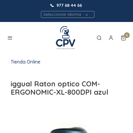
📞
977 68 44 66
Seleccionar idioma
0
Tienda Online
iggual Raton optico COM-
ERGONOMIC-XL-800DPI azul