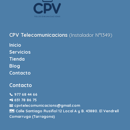
CPV Telecomunicacions
(Instalador Nº1349)
Inicio
Servicios
Tienda
Blog
Contacto
Contacto
📞
977 68 44 66
📲
651 78 86 75
📧
cpvtelecomunicacions@gmail.com
🗺️ Calle Santiago Rusiñol 12 Local A y B. 43880. El Vendrell
Comarruga (Tarragona)