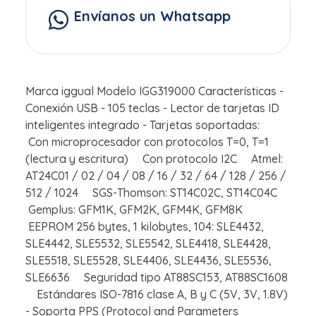
Envíanos un Whatsapp
Marca iggual Modelo IGG319000 Características -
Conexión USB - 105 teclas - Lector de tarjetas ID
inteligentes integrado - Tarjetas soportadas:
Con microprocesador con protocolos T=0, T=1
(lectura y escritura) Con protocolo I2C Atmel:
AT24C01 / 02 / 04 / 08 / 16 / 32 / 64 / 128 / 256 /
512 / 1024 SGS-Thomson: ST14C02C, ST14C04C
Gemplus: GFM1K, GFM2K, GFM4K, GFM8K
EEPROM 256 bytes, 1 kilobytes, 104: SLE4432,
SLE4442, SLE5532, SLE5542, SLE4418, SLE4428,
SLE5518, SLE5528, SLE4406, SLE4436, SLE5536,
SLE6636 Seguridad tipo AT88SC153, AT88SC1608
Estándares ISO-7816 clase A, B y C (5V, 3V, 1.8V)
- Soporta PPS (Protocol and Parameters