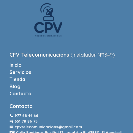
CPV Telecomunicacions
(Instalador Nº1349)
Inicio
Servicios
Tienda
Blog
Contacto
Contacto
📞
977 68 44 66
📲
651 78 86 75
📧
cpvtelecomunicacions@gmail.com
🗺️ Calle Santiago Rusiñol 12 Local A y B. 43880. El Vendrell