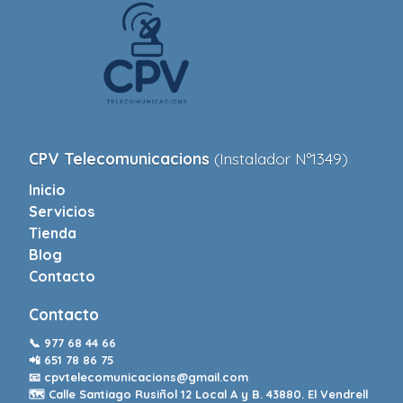
CPV Telecomunicacions
(Instalador Nº1349)
Inicio
Servicios
Tienda
Blog
Contacto
Contacto
📞
977 68 44 66
📲
651 78 86 75
📧
cpvtelecomunicacions@gmail.com
🗺️ Calle Santiago Rusiñol 12 Local A y B. 43880. El Vendrell