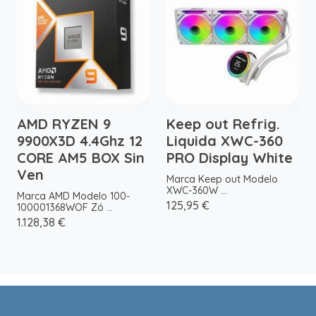
AMD RYZEN 9
Keep out Refrig.
9900X3D 4.4Ghz 12
Liquida XWC-360
CORE AM5 BOX Sin
PRO Display White
Ven
Marca Keep out Modelo
XWC-360W ...
Marca AMD Modelo 100-
125,95 €
100001368WOF Zó ...
1.128,38 €