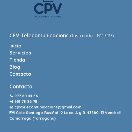
CPV Telecomunicacions
(Instalador Nº1349)
Inicio
Servicios
Tienda
Blog
Contacto
Contacto
📞
977 68 44 66
📲
651 78 86 75
📧
cpvtelecomunicacions@gmail.com
🗺️ Calle Santiago Rusiñol 12 Local A y B. 43880. El Vendrell
Comarruga (Tarragona)