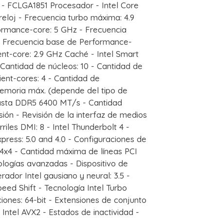
- FCLGA1851 Procesador - Intel Core
reloj - Frecuencia turbo máxima: 4.9
ormance-core: 5 GHz - Frecuencia
 - Frecuencia base de Performance-
ent-core: 2.9 GHz Caché - Intel Smart
Cantidad de núcleos: 10 - Cantidad de
ient-cores: 4 - Cantidad de
emoria máx. (depende del tipo de
asta DDR5 6400 MT/s - Cantidad
ón - Revisión de la interfaz de medios
iles DMI: 8 - Intel Thunderbolt 4 -
xpress: 5.0 and 4.0 - Configuraciones de
+4x4 - Cantidad máxima de líneas PCI
logías avanzadas - Dispositivo de
ador Intel gausiano y neural: 3.5 -
peed Shift - Tecnología Intel Turbo
cciones: 64-bit - Extensiones de conjunto
2, Intel AVX2 - Estados de inactividad -