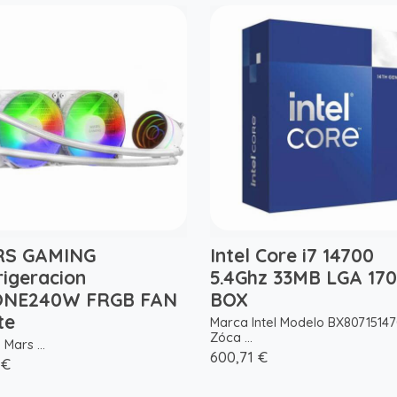
S GAMING
Intel Core i7 14700
rigeracion
5.4Ghz 33MB LGA 17
NE240W FRGB FAN
BOX
te
Marca Intel Modelo BX8071514
Zóca ...
Mars ...
600,71 €
 €