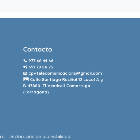
Contacto
📞
977 68 44 66
📲
651 78 86 75
📧
cpvtelecomunicacions@gmail.com
🗺️ Calle Santiago Rusiñol 12 Local A y
B. 43880. El Vendrell Comarruga
(Tarragona)
ra
Declaración de accesibilidad