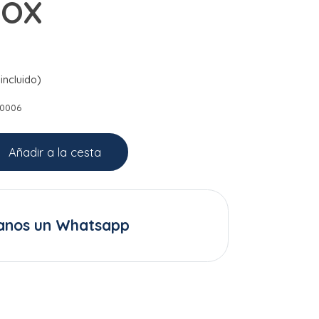
BOX
incluido)
E0006
Añadir a la cesta
anos un Whatsapp