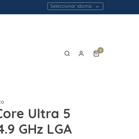
Seleccionar idioma
0
to
Core Ultra 5
4.9 GHz LGA