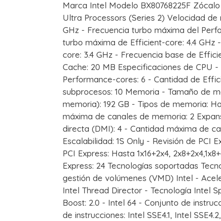
Marca Intel Modelo BX80768225F Zócalo 
Ultra Processors (Series 2) Velocidad de 
GHz - Frecuencia turbo máxima del Perf
turbo máxima de Efficient-core: 4.4 GHz
core: 3.4 GHz - Frecuencia base de Effici
Cache: 20 MB Especificaciones de CPU - 
Performance-cores: 6 - Cantidad de Effic
subprocesos: 10 Memoria - Tamaño de m
memoria): 192 GB - Tipos de memoria: H
máxima de canales de memoria: 2 Expansi
directa (DMI): 4 - Cantidad máxima de carr
Escalabilidad: 1S Only - Revisión de PCI E
PCI Express: Hasta 1x16+2x4, 2x8+2x4,1x8
Express: 24 Tecnologías soportadas Tecno
gestión de volúmenes (VMD) Intel - Aceler
Intel Thread Director - Tecnología Intel S
Boost: 2.0 - Intel 64 - Conjunto de instru
de instrucciones: Intel SSE4.1, Intel SSE4.