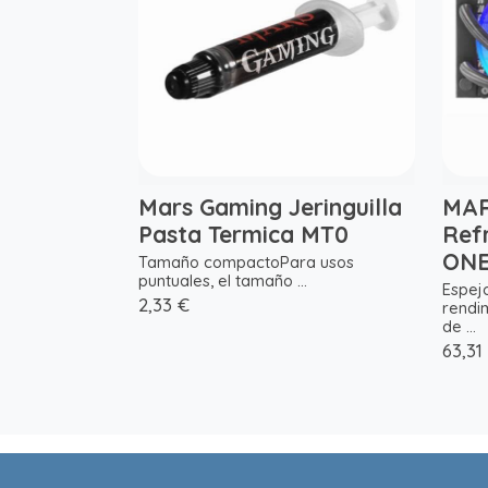
Mars Gaming Jeringuilla
MAR
Pasta Termica MT0
Ref
ONE
Tamaño compactoPara usos
puntuales, el tamaño ...
Espejo
2,33 €
rendi
de ...
63,31