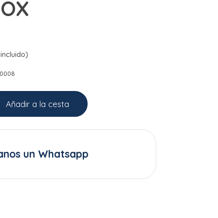
BOX
incluido)
E0008
Añadir a la cesta
anos un Whatsapp