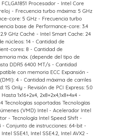
 FCLGA1851 Procesador - Intel Core
 reloj - Frecuencia turbo máxima: 5 GHz
ce-core: 5 GHz - Frecuencia turbo
uencia base de Performance-core: 3.4
 2.9 GHz Caché - Intel Smart Cache: 24
e núcleos: 14 - Cantidad de
ient-cores: 8 - Cantidad de
moria máx. (depende del tipo de
asta DDR5 6400 MT/s - Cantidad
patible con memoria ECC Expansión -
 (DMI): 4 - Cantidad máxima de carriles
d: 1S Only - Revisión de PCI Express: 5.0
 Hasta 1x16+2x4, 2x8+2x4,1x8+4x4 -
24 Tecnologías soportadas Tecnologías
lúmenes (VMD) Intel - Acelerador Intel
tor - Tecnología Intel Speed Shift -
4 - Conjunto de instrucciones: 64-bit -
ntel SSE4.1, Intel SSE4.2, Intel AVX2 -