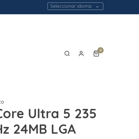
Seleccionar idioma
0
to
Core Ultra 5 235
Hz 24MB LGA