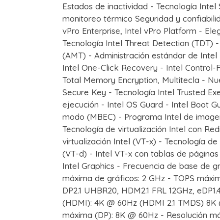
Estados de inactividad - Tecnología Int
monitoreo térmico Seguridad y confiabilida
vPro Enterprise, Intel vPro Platform - Ele
Tecnología Intel Threat Detection (TDT)
(AMT) - Administración estándar de Intel
Intel One-Click Recovery - Intel Control
Total Memory Encryption, Multitecla - Nue
Secure Key - Tecnología Intel Trusted Exe
ejecución - Intel OS Guard - Intel Boot 
modo (MBEC) - Programa Intel de imagen
Tecnología de virtualización Intel con Red
virtualización Intel (VT-x) - Tecnología de 
(VT-d) - Intel VT-x con tablas de página
Intel Graphics - Frecuencia de base de g
máxima de gráficos: 2 GHz - TOPS máximo 
DP2.1 UHBR20, HDM2.1 FRL 12GHz, eDP1.4
(HDMI): 4K @ 60Hz (HDMI 2.1 TMDS) 8K 
máxima (DP): 8K @ 60Hz - Resolución máx