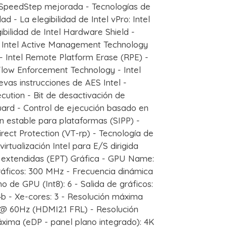
el SpeedStep mejorada - Tecnologías de
d - La elegibilidad de Intel vPro: Intel
gibilidad de Intel Hardware Shield -
 - Intel Active Management Technology
 - Intel Remote Platform Erase (RPE) -
-Flow Enforcement Technology - Intel
vas instrucciones de AES Intel -
cution - Bit de desactivación de
Guard - Control de ejecución basado en
 estable para plataformas (SIPP) -
irect Protection (VT-rp) - Tecnología de
virtualización Intel para E/S dirigida
s extendidas (EPT) Gráfica - GPU Name:
ráficos: 300 MHz - Frecuencia dinámica
de GPU (Int8): 6 - Salida de gráficos:
b - Xe-cores: 3 - Resolución máxima
@ 60Hz (HDMI2.1 FRL) - Resolución
ima (eDP - panel plano integrado): 4K