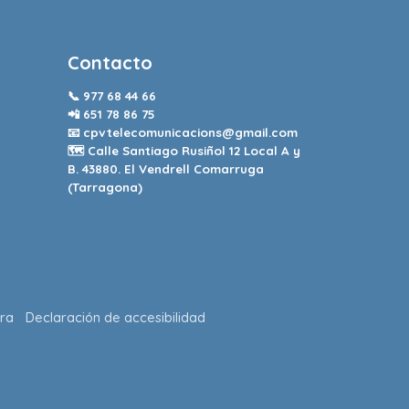
Contacto
📞
977 68 44 66
📲
651 78 86 75
📧
cpvtelecomunicacions@gmail.com
🗺️ Calle Santiago Rusiñol 12 Local A y
B. 43880. El Vendrell Comarruga
(Tarragona)
ra
Declaración de accesibilidad