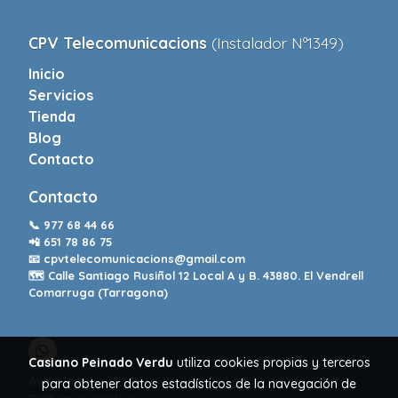
CPV Telecomunicacions
(Instalador Nº1349)
Inicio
Servicios
Tienda
Blog
Contacto
Contacto
📞
977 68 44 66
📲
651 78 86 75
📧
cpvtelecomunicacions@gmail.com
🗺️ Calle Santiago Rusiñol 12 Local A y B. 43880. El Vendrell
Comarruga (Tarragona)
Casiano Peinado Verdu
utiliza cookies propias y terceros
Aviso legal
para obtener datos estadísticos de la navegación de