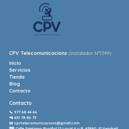
CPV Telecomunicacions
(Instalador Nº1349)
Inicio
Servicios
Tienda
Blog
Contacto
Contacto
📞
977 68 44 66
📲
651 78 86 75
📧
cpvtelecomunicacions@gmail.com
🗺️ Calle Santiago Rusiñol 12 Local A y B. 43880. El Vendrell