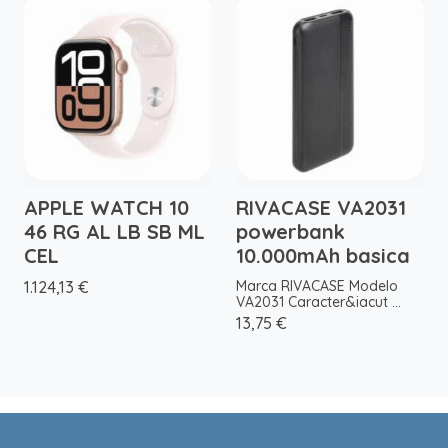
APPLE WATCH 10
RIVACASE VA2031
46 RG AL LB SB ML
powerbank
CEL
10.000mAh basica
1.124,13 €
Marca RIVACASE Modelo
VA2031 Caracter&iacut ...
13,75 €