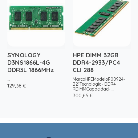
SYNOLOGY
HPE DIMM 32GB
D3NS1866L-4G
DDR4-2933/PC4
DDR3L 1866MHz
CLI 288
...
MarcaHPEModeloP00924-
B21Tecnología- DDR4
129,38 €
RDIMMCapacidad- ...
300,65 €