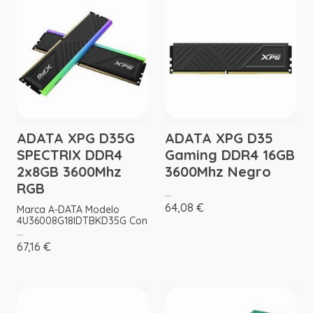
ADATA XPG D35G
ADATA XPG D35
SPECTRIX DDR4
Gaming DDR4 16GB
2x8GB 3600Mhz
3600Mhz Negro
RGB
...
64,08 €
Marca A-DATA Modelo
4U36008G18IDTBKD35G Con
...
67,16 €