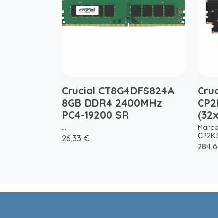
Crucial CT8G4DFS824A
Cru
8GB DDR4 2400MHz
CP2
PC4-19200 SR
(32
...
Marca
CP2K3
26,33 €
284,6