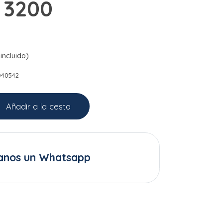
 3200
incluido)
D40542
Añadir a la cesta
anos un Whatsapp