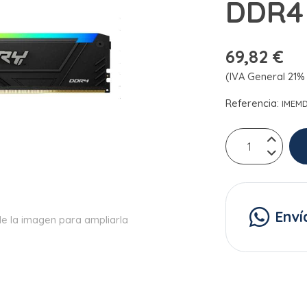
DDR4
69,82 €
(IVA General 21% 
Referencia:
IMEM
Enví
e la imagen para ampliarla