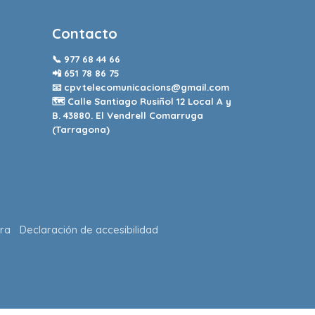
Contacto
📞
977 68 44 66
📲
651 78 86 75
📧
cpvtelecomunicacions@gmail.com
🗺️ Calle Santiago Rusiñol 12 Local A y
B. 43880. El Vendrell Comarruga
(Tarragona)
ra
Declaración de accesibilidad