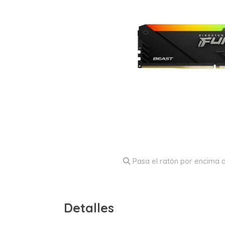
Pasa el ratón por encima d
Detalles