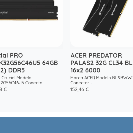
cial PRO
ACER PREDATOR
K32G56C46U5 64GB
PALAS2 32G CL34 B
x2) DDR5
16x2 6000
 Crucial Modelo
Marca ACER Modelo BL.9BWWR
2G56C46U5 Conecto ...
Conector - ...
8 €
152,46 €