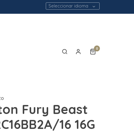
Seleccionar idioma
0
to
ton Fury Beast
C16BB2A/16 16G