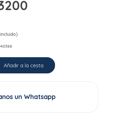
 3200
incluido)
D40388
Añadir a la cesta
anos un Whatsapp