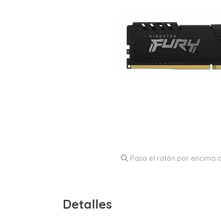
Pasa el ratón por encima d
Detalles