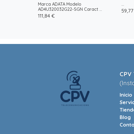
Marca ADATA Modelo
...
AD4U320032G22-SGN Caract ...
59,77
111,84 €
CPV 
(Inst
Inicio
Servi
Tiend
Blog
Conta