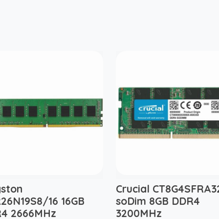
gston
Crucial CT8G4SFRA3
26N19S8/16 16GB
soDim 8GB DDR4
4 2666MHz
3200MHz