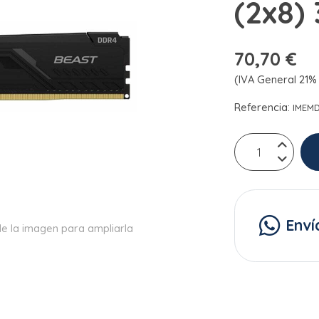
(2x8)
70,70 €
(IVA General 21% 
Referencia:
IMEM
Enví
e la imagen para ampliarla