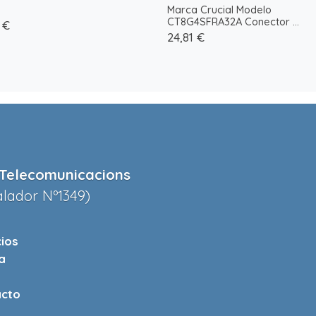
Marca Crucial Modelo
CT8G4SFRA32A Conector ...
 €
24,81 €
Telecomunicacions
alador Nº1349)
cios
a
cto