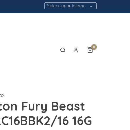
Seleccionar idioma
0
to
ton Fury Beast
C16BBK2/16 16G