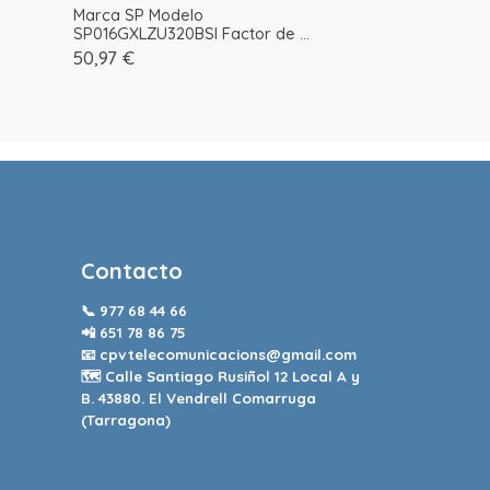
Marca SP Modelo
SP016GXLZU320BSI Factor de ...
50,97 €
Contacto
📞
977 68 44 66
📲
651 78 86 75
📧
cpvtelecomunicacions@gmail.com
🗺️ Calle Santiago Rusiñol 12 Local A y
B. 43880. El Vendrell Comarruga
(Tarragona)