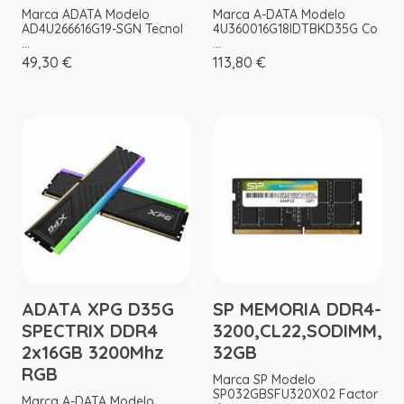
Marca ADATA Modelo
Marca A-DATA Modelo
AD4U266616G19-SGN Tecnol
4U360016G18IDTBKD35G Co
...
...
49,30 €
113,80 €
ADATA XPG D35G
SP MEMORIA DDR4-
SPECTRIX DDR4
3200,CL22,SODIMM,
2x16GB 3200Mhz
32GB
RGB
Marca SP Modelo
SP032GBSFU320X02 Factor
Marca A-DATA Modelo