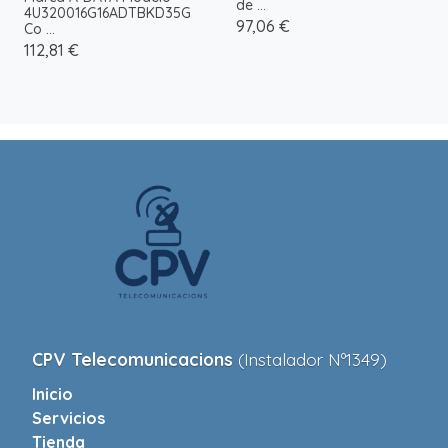
de ...
4U320016G16ADTBKD35G
97,06 €
Co ...
112,81 €
CPV Telecomunicacions
(Instalador Nº1349)
Inicio
Servicios
Tienda