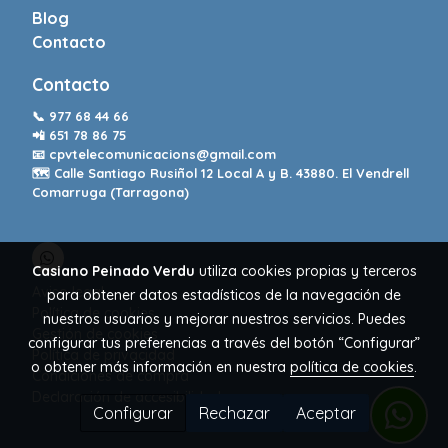
Blog
Contacto
Contacto
📞
977 68 44 66
📲
651 78 86 75
📧
cpvtelecomunicacions@gmail.com
🗺️ Calle Santiago Rusiñol 12 Local A y B. 43880. El Vendrell
Comarruga (Tarragona)
Casiano Peinado Verdu
utiliza cookies propias y terceros
Aviso legal
para obtener datos estadísticos de la navegación de
Política de cookies
nuestros usuarios y mejorar nuestros servicios. Puedes
Gestión de cookies
configurar tus preferencias a través del botón “Configurar”
Política de privacidad
o obtener más información en nuestra
política de cookies
.
Condiciones de compra
Declaración de accesibilidad
Configurar
Rechazar
Aceptar