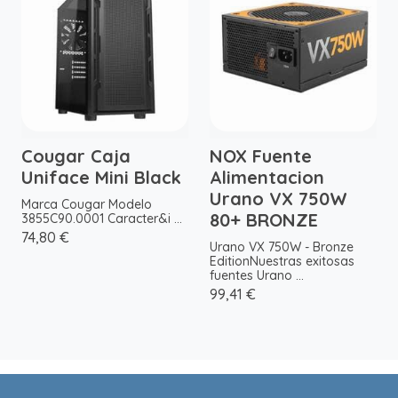
Cougar Caja
NOX Fuente
Uniface Mini Black
Alimentacion
Urano VX 750W
Marca Cougar Modelo
80+ BRONZE
3855C90.0001 Caracter&i ...
74,80 €
Urano VX 750W - Bronze
EditionNuestras exitosas
fuentes Urano ...
99,41 €