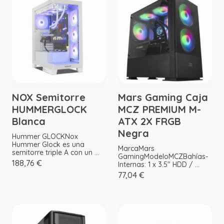
NOX Semitorre
Mars Gaming Caja
HUMMERGLOCK
MCZ PREMIUM M-
Blanca
ATX 2X FRGB
Negra
Hummer GLOCKNox
Hummer Glock es una
MarcaMars
semitorre triple A con un ...
GamingModeloMCZBahías-
188,76 €
Internas: 1 x 3.5" HDD / ...
77,04 €