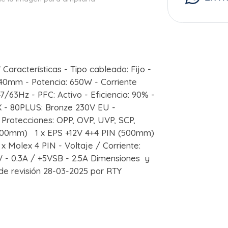
acterísticas - Tipo cableado: Fijo -
140mm - Potencia: 650W - Corriente
/63Hz - PFC: Activo - Eficiencia: 90% -
TX - 80PLUS: Bronze 230V EU -
 Protecciones: OPP, OVP, UVP, SCP,
500mm) 1 x EPS +12V 4+4 PIN (500mm)
Molex 4 PIN - Voltaje / Corriente:
2V - 0.3A / +5VSB - 2.5A Dimensiones y
de revisión 28-03-2025 por RTY