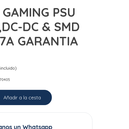
 GAMING PSU
,DC-DC & SMD
,7A GARANTIA
incluido)
70405
Añadir a la cesta
anos un Whatsapp