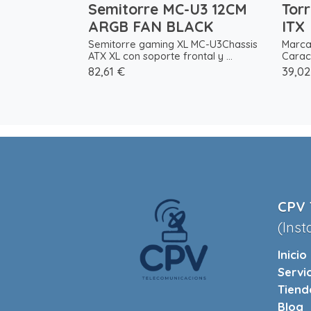
Semitorre MC-U3 12CM
Torr
ARGB FAN BLACK
ITX
Semitorre gaming XL MC-U3Chassis
Marca
ATX XL con soporte frontal y ...
Caracte
82,61 €
39,02
CPV 
(Inst
Inicio
Servi
Tiend
Blog