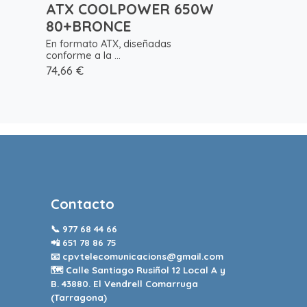
ATX COOLPOWER 650W
80+BRONCE
En formato ATX, diseñadas
conforme a la ...
74,66 €
Contacto
📞
977 68 44 66
📲
651 78 86 75
📧
cpvtelecomunicacions@gmail.com
🗺️ Calle Santiago Rusiñol 12 Local A y
B. 43880. El Vendrell Comarruga
(Tarragona)