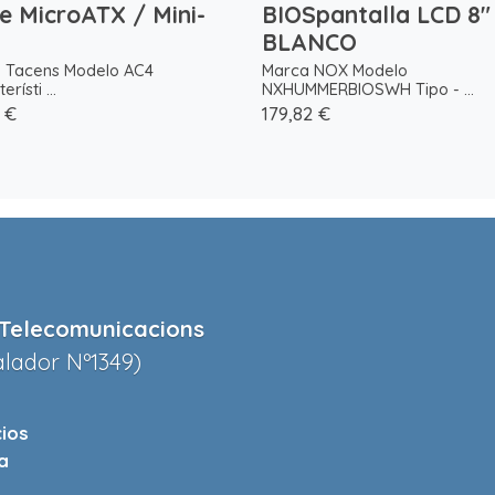
e MicroATX / Mini-
BIOSpantalla LCD 8"
BLANCO
 Tacens Modelo AC4
Marca NOX Modelo
rísti ...
NXHUMMERBIOSWH Tipo - ...
 €
179,82 €
Telecomunicacions
alador Nº1349)
cios
a