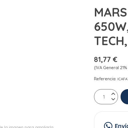
MARS
650W
TECH
81,77 €
(IVA General 21% 
Referencia:
ICAFA
Enví
e la imagen para ampliarla