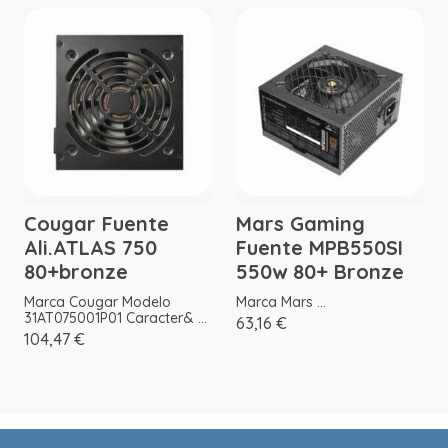
Cougar Fuente
Mars Gaming
Ali.ATLAS 750
Fuente MPB550SI
80+bronze
550w 80+ Bronze
Marca Cougar Modelo
Marca Mars ...
31AT075001P01 Caracter& ...
63,16 €
104,47 €