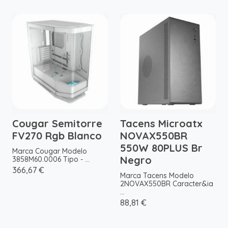
Cougar Semitorre
Tacens Microatx
FV270 Rgb Blanco
NOVAX550BR
550W 80PLUS Br
Marca Cougar Modelo
Negro
3858M60.0006 Tipo - ...
366,67 €
Marca Tacens Modelo
2NOVAX550BR Caracter&ia
...
88,81 €