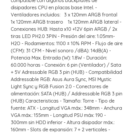
compatible con algunos backplates de
disipadores CPU en placas base Intel. -
Ventiladores incluidos: 3 x 120mm ARGB frontal
1x 120mm ARGB trasero 1x 120mm ARGB lateral -
Conexiones HUB: Hasta x10 +12V 6pin ARGB / 2x
tiras LED PH2.0 3PIN - Presión del aire: 1.05mm-
H2O - Rodamientos: 1100 ± 10% RPM - Flujo de aire
(CFM): 31 CFM - Nivel sonoro /dBA): 14dB(A) -
Potencia Max. Entrada (W): 1.8W - Duración:
60.000 horas - Conexión: 6 pin (Ventilador) / Sata
+ 5V Adressable RGB 3 pin (HUB) - Compatibilidad
Addressable RGB: Asus Aura Sync, MSI Mystic
Light Sync y RGB Fusion 2.0 - Conectores de
alimentación: SATA (HUB) / Addressable RGB 3 pin
(HUB) Caracteristicas - Tamaño: Torre - Tipo de
fuente: ATX - Longitud VGA máx.: 348mm - Anchura
VGA máx.: 155mm - Longitud PSU máx: 190 -
300mm sin HDD inferior - Altura disipador máx.:
160mm - Slots de expansión: 7 + 2 verticales -