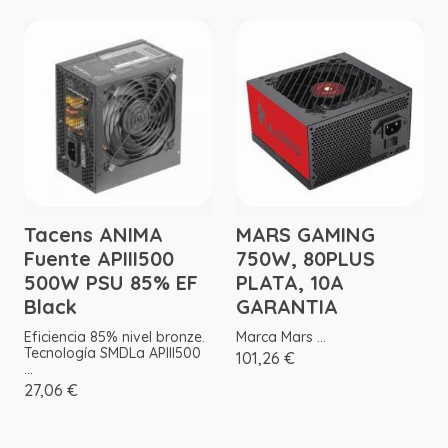
Tacens ANIMA
MARS GAMING
Fuente APIII500
750W, 80PLUS
500W PSU 85% EF
PLATA, 10A
Black
GARANTIA
Eficiencia 85% nivel bronze.
Marca Mars ...
Tecnología SMDLa APIII500
101,26 €
...
27,06 €