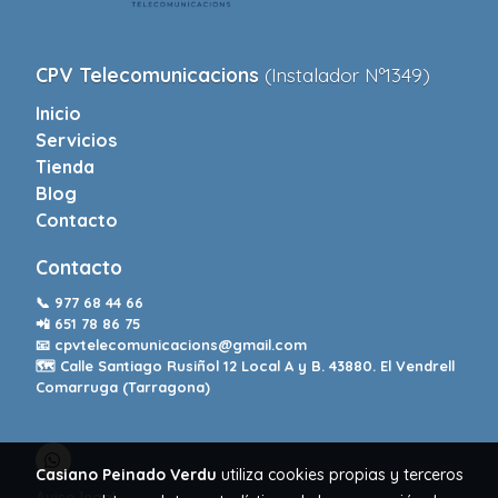
CPV Telecomunicacions
(Instalador Nº1349)
Inicio
Servicios
Tienda
Blog
Contacto
Contacto
📞
977 68 44 66
📲
651 78 86 75
📧
cpvtelecomunicacions@gmail.com
🗺️ Calle Santiago Rusiñol 12 Local A y B. 43880. El Vendrell
Comarruga (Tarragona)
Casiano Peinado Verdu
utiliza cookies propias y terceros
Aviso legal