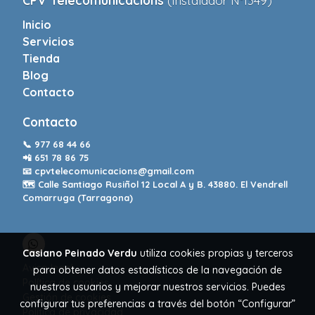
CPV Telecomunicacions
(Instalador Nº1349)
Inicio
Servicios
Tienda
Blog
Contacto
Contacto
📞
977 68 44 66
📲
651 78 86 75
📧
cpvtelecomunicacions@gmail.com
🗺️ Calle Santiago Rusiñol 12 Local A y B. 43880. El Vendrell
Comarruga (Tarragona)
Casiano Peinado Verdu
utiliza cookies propias y terceros
Aviso legal
para obtener datos estadísticos de la navegación de
Política de cookies
nuestros usuarios y mejorar nuestros servicios. Puedes
Gestión de cookies
configurar tus preferencias a través del botón “Configurar”
Política de privacidad