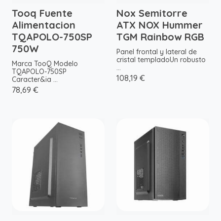
Tooq Fuente
Nox Semitorre
Alimentacion
ATX NOX Hummer
TQAPOLO-750SP
TGM Rainbow RGB
750W
Panel frontal y lateral de
cristal templadoUn robusto
Marca TooQ Modelo
...
TQAPOLO-750SP
108,19 €
Caracter&ia ...
78,69 €