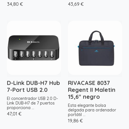
34,80 €
43,69 €
D-Link DUB-H7 Hub
RIVACASE 8037
7-Port USB 2.0
Regent II Maletin
15,6" negro
El concentrador USB 2.0 D-
Link DUB-H7 de 7 puertos
Esta elegante bolsa
proporciona ...
delgada para ordenador
47,01 €
portátil ...
19,86 €