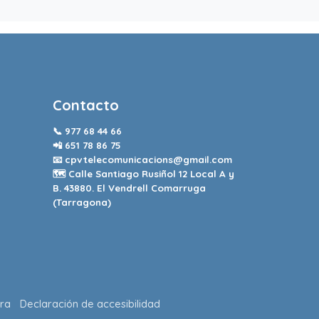
Contacto
📞
977 68 44 66
📲
651 78 86 75
📧
cpvtelecomunicacions@gmail.com
🗺️ Calle Santiago Rusiñol 12 Local A y
B. 43880. El Vendrell Comarruga
(Tarragona)
ra
Declaración de accesibilidad