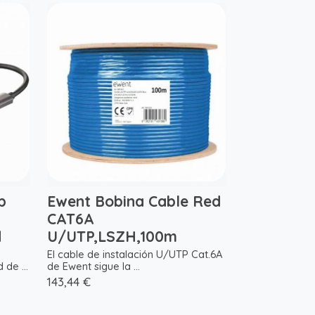
b
Ewent Bobina Cable Red
CAT6A
d
U/UTP,LSZH,100m
El cable de instalación U/UTP Cat.6A
de ...
de Ewent sigue la ...
143,44 €