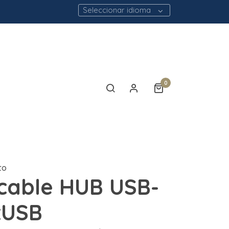
Seleccionar idioma
0
to
cable HUB USB-
xUSB