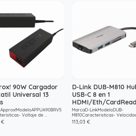
rox! 90W Cargador
D-Link DUB-M810 Hu
atil Universal 13
USB-C 8 en 1
s
HDMI/Eth/CardRea
aApprox!ModeloAPPUA90BRV5
MarcaD-LinkModeloDUB-
eristicas- Voltaje de ...
M810Caracteristicas- Velocidad 
 €
113,03 €