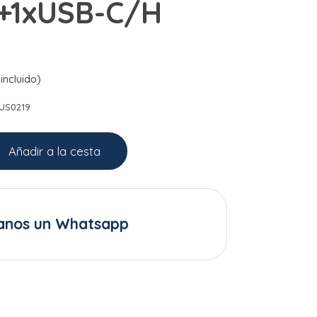
+1xUSB-C/H
incluido)
US0219
Añadir a la cesta
anos un Whatsapp