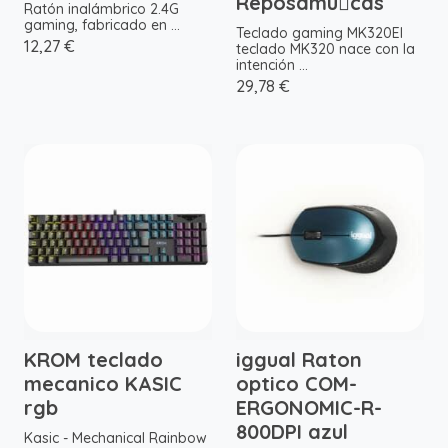
Reposamucas
Ratón inalámbrico 2.4G
gaming, fabricado en ...
Teclado gaming MK320El
12,27 €
teclado MK320 nace con la
intención ...
29,78 €
KROM teclado
iggual Raton
mecanico KASIC
optico COM-
rgb
ERGONOMIC-R-
800DPI azul
Kasic - Mechanical Rainbow