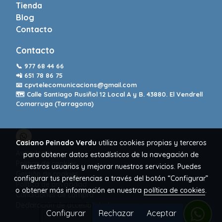
Tienda
Blog
Contacto
Contacto
📞
977 68 44 66
📲
651 78 86 75
📧
cpvtelecomunicacions@gmail.com
🗺️ Calle Santiago Rusiñol 12 Local A y B. 43880. El Vendrell
Comarruga (Tarragona)
Casiano Peinado Verdu
utiliza cookies propias y terceros
Aviso legal
para obtener datos estadísticos de la navegación de
Política de cookies
nuestros usuarios y mejorar nuestros servicios. Puedes
Gestión de cookies
configurar tus preferencias a través del botón “Configurar”
Política de privacidad
o obtener más información en nuestra
política de cookies
.
Condiciones de compra
Declaración de accesibilidad
Configurar
Rechazar
Aceptar