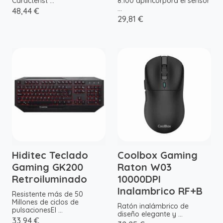
Característ ...
8.100 dpiIncorpora el sensor
...
48,44 €
29,81 €
Hiditec Teclado
Coolbox Gaming
Gaming GK200
Raton W03
Retroiluminado
10000DPI
Inalambrico RF+B
Resistente más de 50
Millones de ciclos de
Ratón inalámbrico de
pulsacionesEl ...
diseño elegante y ...
33,94 €