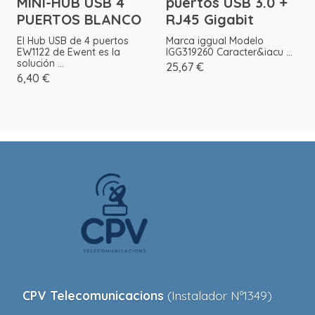
MINI-HUB USB 4
puertos USB 3.0 +
PUERTOS BLANCO
RJ45 Gigabit
El Hub USB de 4 puertos
Marca iggual Modelo
EW1122 de Ewent es la
IGG319260 Caracter&iacu ...
solución ...
25,67 €
6,40 €
CPV Telecomunicacions
(Instalador Nº1349)