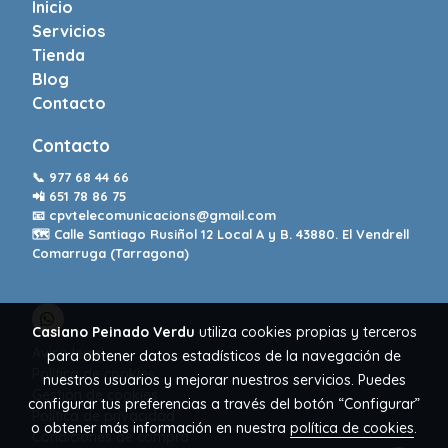
Inicio
Servicios
Tienda
Blog
Contacto
Contacto
📞
977 68 44 66
📲
651 78 86 75
📧
cpvtelecomunicacions@gmail.com
🗺️ Calle Santiago Rusiñol 12 Local A y B. 43880. El Vendrell
Comarruga (Tarragona)
Casiano Peinado Verdu
utiliza cookies propias y terceros
Aviso legal
para obtener datos estadísticos de la navegación de
Política de cookies
nuestros usuarios y mejorar nuestros servicios. Puedes
Gestión de cookies
configurar tus preferencias a través del botón “Configurar”
Política de privacidad
o obtener más información en nuestra
política de cookies
.
Condiciones de compra