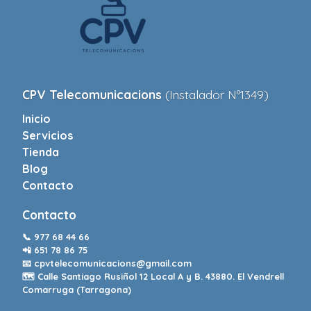
CPV Telecomunicacions
(Instalador Nº1349)
Inicio
Servicios
Tienda
Blog
Contacto
Contacto
📞
977 68 44 66
📲
651 78 86 75
📧
cpvtelecomunicacions@gmail.com
🗺️ Calle Santiago Rusiñol 12 Local A y B. 43880. El Vendrell
Comarruga (Tarragona)