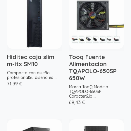
Hiditec caja slim
Tooq Fuente
m-itx SM10
Alimentacion
TQAPOLO-650SP
Compacto con diseño
650W
profesionalSu diseño es ...
71,39 €
Marca TooQ Modelo
TQAPOLO-650SP
Caracter&ia ...
69,43 €