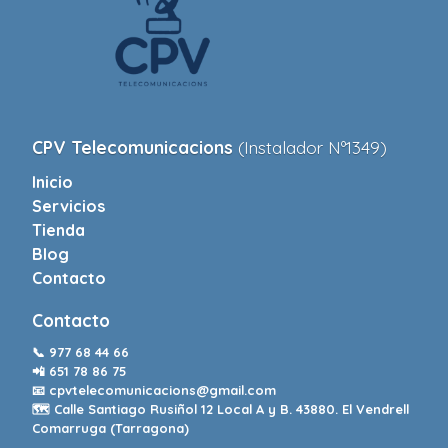
CPV Telecomunicacions
(Instalador Nº1349)
Inicio
Servicios
Tienda
Blog
Contacto
Contacto
📞
977 68 44 66
📲
651 78 86 75
📧
cpvtelecomunicacions@gmail.com
🗺️ Calle Santiago Rusiñol 12 Local A y B. 43880. El Vendrell
Comarruga (Tarragona)