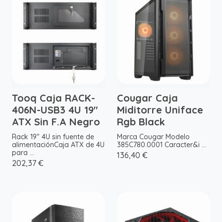
Tooq Caja RACK-
Cougar Caja
406N-USB3 4U 19"
Miditorre Uniface
ATX Sin F.A Negro
Rgb Black
Rack 19" 4U sin fuente de
Marca Cougar Modelo
alimentaciónCaja ATX de 4U
385C780.0001 Caracter&i ...
para ...
136,40 €
202,37 €