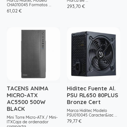
Marca Hiditec Modelo
Marca Be ...
CHA010045 Formatos ...
293,70 €
61,02 €
TACENS ANIMA
Hiditec Fuente Al.
MICRO-ATX
PSU RL650 80PLUS
AC5500 500W
Bronze Cert
BLACK
Marca Hiditec Modelo
PSU010045 Caracter&iac ...
Mini Torre Micro-ATX / Mini-
79,77 €
ITXCaja de ordenador
compacta ...