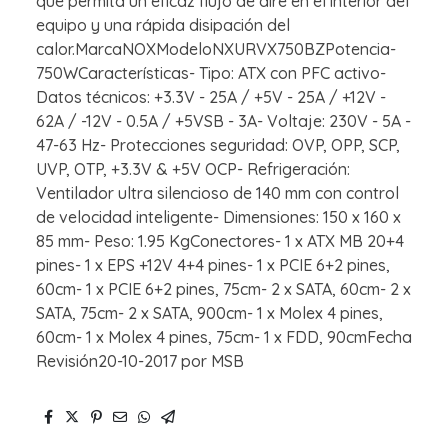
que permita un eficaz flujo de aire en el interior del
equipo y una rápida disipación del
calor.MarcaNOXModeloNXURVX750BZPotencia-
750WCaracterísticas- Tipo: ATX con PFC activo-
Datos técnicos: +3.3V - 25A / +5V - 25A / +12V -
62A / -12V - 0.5A / +5VSB - 3A- Voltaje: 230V - 5A -
47-63 Hz- Protecciones seguridad: OVP, OPP, SCP,
UVP, OTP, +3.3V & +5V OCP- Refrigeración:
Ventilador ultra silencioso de 140 mm con control
de velocidad inteligente- Dimensiones: 150 x 160 x
85 mm- Peso: 1.95 KgConectores- 1 x ATX MB 20+4
pines- 1 x EPS +12V 4+4 pines- 1 x PCIE 6+2 pines,
60cm- 1 x PCIE 6+2 pines, 75cm- 2 x SATA, 60cm- 2 x
SATA, 75cm- 2 x SATA, 900cm- 1 x Molex 4 pines,
60cm- 1 x Molex 4 pines, 75cm- 1 x FDD, 90cmFecha
Revisión20-10-2017 por MSB