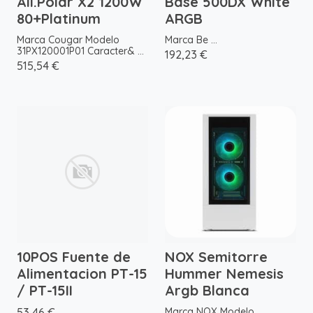
Ali.Polar X2 1200W
Base 500DX White
80+Platinum
ARGB
Marca Cougar Modelo
Marca Be ...
31PX120001P01 Caracter& ...
192,23 €
515,54 €
10POS Fuente de
NOX Semitorre
Alimentacion PT-15
Hummer Nemesis
/ PT-15II
Argb Blanca
53,46 €
Marca NOX Modelo