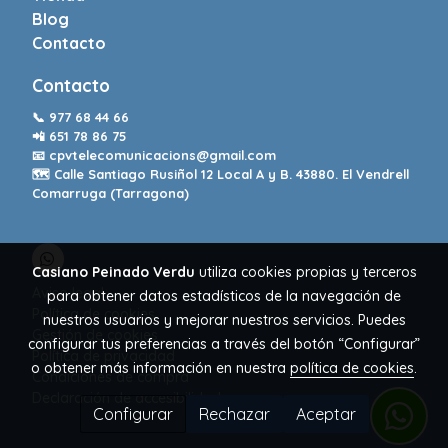
Blog
Contacto
Contacto
📞
977 68 44 66
📲
651 78 86 75
📧
cpvtelecomunicacions@gmail.com
🗺️ Calle Santiago Rusiñol 12 Local A y B. 43880. El Vendrell
Comarruga (Tarragona)
Casiano Peinado Verdu
utiliza cookies propias y terceros
Aviso legal
para obtener datos estadísticos de la navegación de
Política de cookies
nuestros usuarios y mejorar nuestros servicios. Puedes
Gestión de cookies
configurar tus preferencias a través del botón “Configurar”
Política de privacidad
o obtener más información en nuestra
política de cookies
.
Condiciones de compra
Declaración de accesibilidad
Configurar
Rechazar
Aceptar