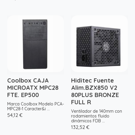
Coolbox CAJA
Hiditec Fuente
MICROATX MPC28
Alim.BZX850 V2
FTE. EP500
80PLUS BRONZE
FULL R
Marca Coolbox Modelo PCA-
MPC28-1 Caracter&i ...
Ventilador de 140mm con
54,12 €
rodamientos fluido
dinámicos FDB ...
132,52 €