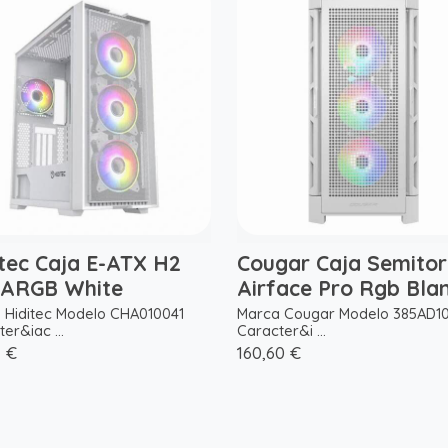
itec Caja E-ATX H2
Cougar Caja Semitor
 ARGB White
Airface Pro Rgb Bla
 Hiditec Modelo CHA010041
Marca Cougar Modelo 385AD1
er&iac ...
Caracter&i ...
1 €
160,60 €