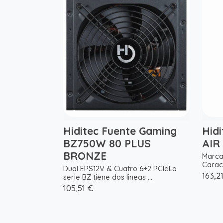
Hiditec Fuente Gaming
Hid
BZ750W 80 PLUS
AIR
BRONZE
Marca
Caract
Dual EPS12V & Cuatro 6+2 PCIeLa
163,2
serie BZ tiene dos lineas ...
105,51 €