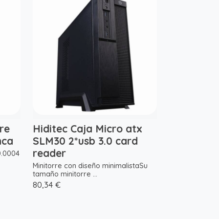
re
Hiditec Caja Micro atx
nca
SLM30 2*usb 3.0 card
reader
0.0004
Minitorre con diseño minimalistaSu
tamaño minitorre ...
80,34 €