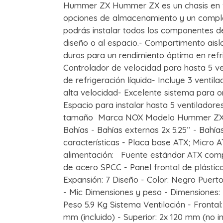
Hummer ZX Hummer ZX es un chasis en f
opciones de almacenamiento y un comple
podrás instalar todos los componentes d
diseño o al espacio.- Compartimento aisl
duros para un rendimiento óptimo en refri
Controlador de velocidad para hasta 5 v
de refrigeración líquida- Incluye 3 vent
alta velocidad- Excelente sistema para or
Espacio para instalar hasta 5 ventilador
tamaño Marca NOX Modelo Hummer ZX
Bahías - Bahías externas 2x 5.25’’ - Bahías 
características - Placa base ATX; Micro 
alimentación: Fuente estándar ATX compat
de acero SPCC - Panel frontal de plástic
Expansión: 7 Diseño - Color: Negro Puert
- Mic Dimensiones y peso - Dimensiones:
Peso 5.9 Kg Sistema Ventilación - Frontal:
mm (incluido) - Superior: 2x 120 mm (no 