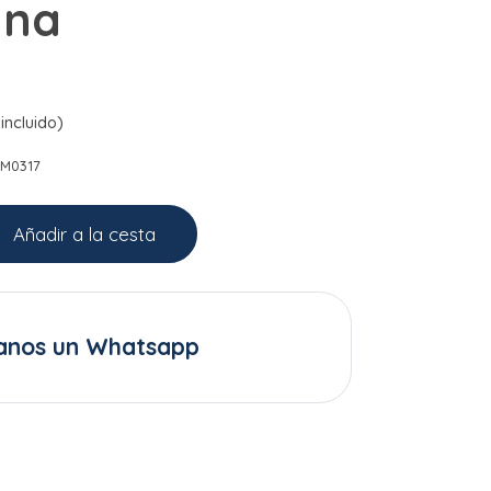
ana
incluido)
SM0317
Añadir a la cesta
anos un Whatsapp