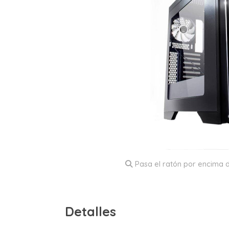
Pasa el ratón por encima d
Detalles