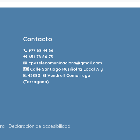
Contacto
📞
977 68 44 66
📲
651 78 86 75
📧
cpvtelecomunicacions@gmail.com
🗺️ Calle Santiago Rusiñol 12 Local A y
B. 43880. El Vendrell Comarruga
(Tarragona)
ra
Declaración de accesibilidad