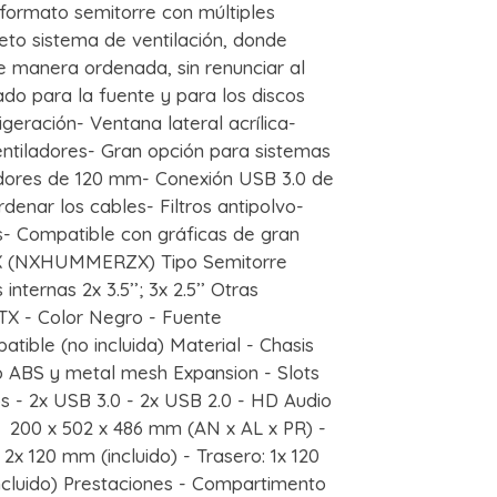
ormato semitorre con múltiples
to sistema de ventilación, donde
e manera ordenada, sin renunciar al
ado para la fuente y para los discos
geración- Ventana lateral acrílica-
entiladores- Gran opción para sistemas
iladores de 120 mm- Conexión USB 3.0 de
denar los cables- Filtros antipolvo-
es- Compatible con gráficas de gran
 (NXHUMMERZX) Tipo Semitorre
internas 2x 3.5’’; 3x 2.5’’ Otras
ATX - Color Negro - Fuente
ible (no incluida) Material - Chasis
o ABS y metal mesh Expansion - Slots
os - 2x USB 3.0 - 2x USB 2.0 - HD Audio
 200 x 502 x 486 mm (AN x AL x PR) -
 2x 120 mm (incluido) - Trasero: 1x 120
incluido) Prestaciones - Compartimento