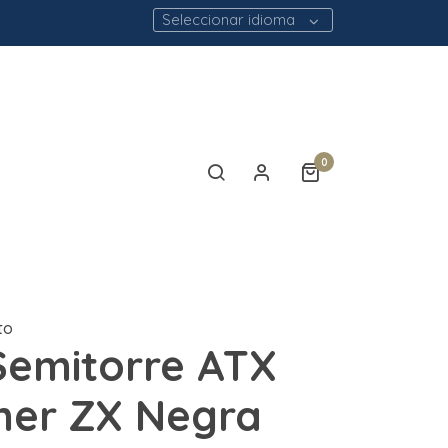
Seleccionar idioma
0
to
emitorre ATX
er ZX Negra