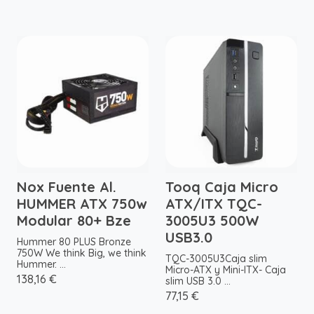
Nox Fuente Al.
Tooq Caja Micro
HUMMER ATX 750w
ATX/ITX TQC-
Modular 80+ Bze
3005U3 500W
USB3.0
Hummer 80 PLUS Bronze
750W We think Big, we think
TQC-3005U3Caja slim
Hummer. ...
Micro-ATX y Mini-ITX- Caja
138,16 €
slim USB 3.0 ...
77,15 €