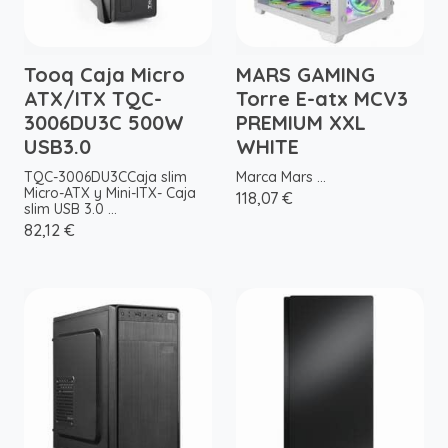
Tooq Caja Micro
MARS GAMING
ATX/ITX TQC-
Torre E-atx MCV3
3006DU3C 500W
PREMIUM XXL
USB3.0
WHITE
TQC-3006DU3CCaja slim
Marca Mars ...
Micro-ATX y Mini-ITX- Caja
118,07 €
slim USB 3.0 ...
82,12 €