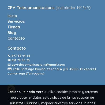
CPV Telecomunicacions
(Instalador Nº1349)
Inicio
Servicios
Tienda
Blog
Contacto
Contacto
📞
977 68 44 66
📲
651 78 86 75
📧
cpvtelecomunicacions@gmail.com
🗺️ Calle Santiago Rusiñol 12 Local A y B. 43880. El Vendrell
Comarruga (Tarragona)
Casiano Peinado Verdu
utiliza cookies propias y terceros
Aviso legal
para obtener datos estadísticos de la navegación de
Política de cookies
nuestros usuarios y mejorar nuestros servicios. Puedes