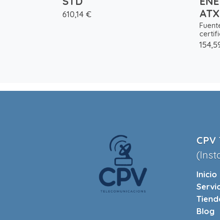
STD
ENE
ATX
610,14 €
Fuent
certif
154,5
CPV 
(Inst
Inicio
Servi
Tiend
Blog