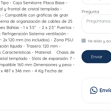
 - Caja Semitorre Placa Base -
 y frontal de cristal templado -
Pregunta
es - Compatible con gráficas de gran
stema de organización de cables de 25
 Bahías - 1 x 3.5’’ - 2 x 2.5’’ Puertos -
c Refrigeración Sistema ventilación -
or: 2x 120 mm (no incluidos) - Zona PSU:
He leído y a
ción líquida - Trasero: 120 mm -
s Características - Material: Chasis de
Enviar
tal templado - Slots de expansión: 7 -
ompatible 160 mm Dimensiones y peso -
 x 487 x 346 mm - 4 Kg Fecha de
Enví