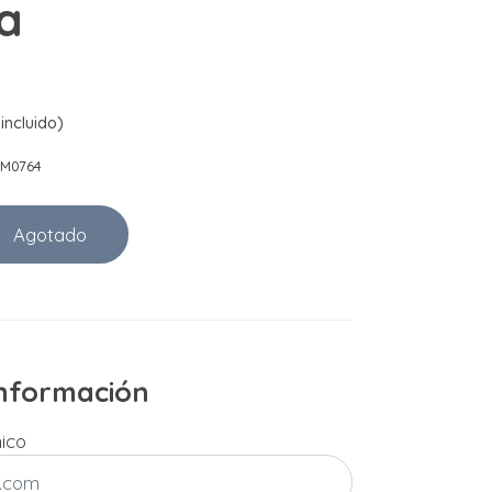
a
incluido)
SM0764
Agotado
 información
nico