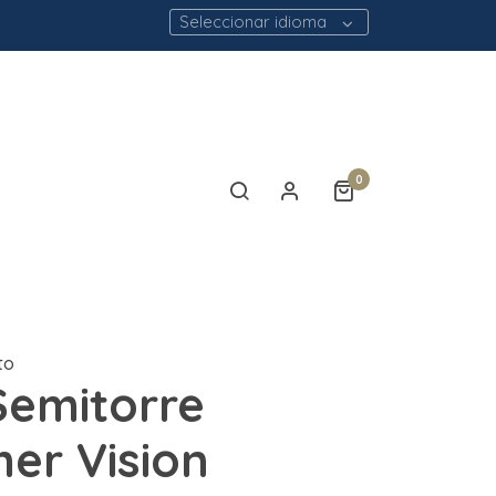
Seleccionar idioma
0
to
emitorre
r Vision