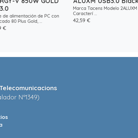
RGY-V 850W GOLD
ALUXM USB3.0 Blac
3.0
Marca Tacens Modelo 2ALUXM
Caracterí ...
e de alimentación de PC con
42,59 €
icado 80 Plus Gold, ...
9 €
Telecomunicacions
alador Nº1349)
cios
a