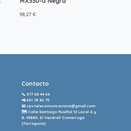
k
MX330-G Negra
...
98,27 €
Contacto
📞
977 68 44 66
📲
651 78 86 75
📧
cpvtelecomunicacions@gmail.com
🗺️ Calle Santiago Rusiñol 12 Local A y
B. 43880. El Vendrell Comarruga
(Tarragona)