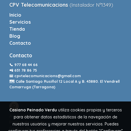
CPV Telecomunicacions
(Instalador Nº1349)
Inicio
Servicios
Tienda
Blog
Contacto
Contacto
📞
977 68 44 66
📲
651 78 86 75
📧
cpvtelecomunicacions@gmail.com
🗺️ Calle Santiago Rusiñol 12 Local A y B. 43880. El Vendrell
Comarruga (Tarragona)
Casiano Peinado Verdu
utiliza cookies propias y terceros
Aviso legal
para obtener datos estadísticos de la navegación de
Política de cookies
nuestros usuarios y mejorar nuestros servicios. Puedes
Gestión de cookies