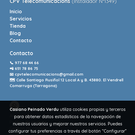
CPV Telecomunicacions
(Instalador Nº1349)
Inicio
Servicios
Tienda
Blog
Contacto
Contacto
📞
977 68 44 66
📲
651 78 86 75
📧
cpvtelecomunicacions@gmail.com
🗺️ Calle Santiago Rusiñol 12 Local A y B. 43880. El Vendrell
Comarruga (Tarragona)
Casiano Peinado Verdu
utiliza cookies propias y terceros
Aviso legal
para obtener datos estadísticos de la navegación de
Política de cookies
nuestros usuarios y mejorar nuestros servicios. Puedes
Gestión de cookies
configurar tus preferencias a través del botón “Configurar”
Política de privacidad