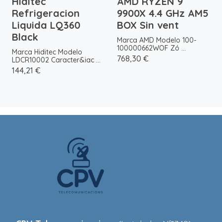
Hiditec
AMD RYZEN 9
Refrigeracion
9900X 4.4 GHz AM5
Liquida LQ360
BOX Sin vent
Black
Marca AMD Modelo 100-
100000662WOF Zó ...
Marca Hiditec Modelo
768,30 €
LDCR10002 Caracter&iac ...
144,21 €