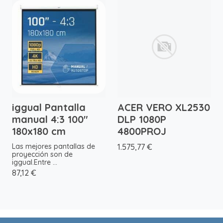
iggual Pantalla
ACER VERO XL2530
manual 4:3 100"
DLP 1080P
180x180 cm
4800PROJ
Las mejores pantallas de
1.575,77 €
proyección son de
iggual.Entre ...
87,12 €