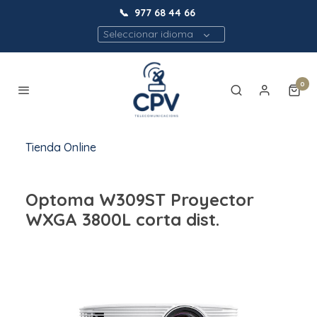
📞
977 68 44 66
Seleccionar idioma
0
Tienda Online
Optoma W309ST Proyector
WXGA 3800L corta dist.