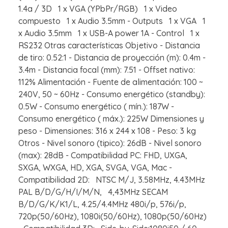
1.4a / 3D 1 x VGA (YPbPr/RGB) 1 x Video
compuesto 1 x Audio 3.5mm - Outputs 1 x VGA 1
x Audio 3.5mm 1 x USB-A power 1A - Control 1 x
RS232 Otras características Objetivo - Distancia
de tiro: 0.52:1 - Distancia de proyección (m): 0.4m -
3.4m - Distancia focal (mm): 7.51 - Offset nativo:
112% Alimentación - Fuente de alimentación: 100 ~
240V, 50 ~ 60Hz - Consumo energético (standby):
0.5W - Consumo energético ( mín.): 187W -
Consumo energético ( máx.): 225W Dimensiones y
peso - Dimensiones: 316 x 244 x 108 - Peso: 3 kg
Otros - Nivel sonoro (tipico): 26dB - Nivel sonoro
(max): 28dB - Compatibilidad PC: FHD, UXGA,
SXGA, WXGA, HD, XGA, SVGA, VGA, Mac -
Compatibilidad 2D: NTSC M/J, 3.58MHz, 4.43MHz
PAL B/D/G/H/I/M/N, 4,43MHz SECAM
B/D/G/K/K1/L, 4.25/4.4MHz 480i/p, 576i/p,
720p(50/60Hz), 1080i(50/60Hz), 1080p(50/60Hz)