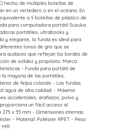
 hecho de múltiples botellas de
n en un vertedero o en el océano. En
 equivalente a 5 botellas de plástico de
unda para computadora portátil Suzuka
doras portátiles, ultrabooks y
a y elegante, la funda es ideal para
diferentes tonos de gris que se
tura audaces que reflejan los bordes de
ación de solidez y propósito. Marca
risticas - Funda para portátil de
 la mayoría de las portátiles,
terior de felpa colorido - Las fundas
al agua de alta calidad. - Máxima
pes accidentales, arañazos, polvo y
proporciona un fácil acceso al
 x 275 x 35 mm - Dimensiones internas:
éster - Material: Poliéster RPET - Peso:
or MR