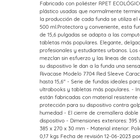
Fabricado con poliéster RPET ECOLÓGICO
plástico usadas que normalmente termina
la producción de cada funda se utiliza el
500 ml.Protectora y conveniente, esta f
de 15,6 pulgadas se adapta a las computa
tabletas más populares. Elegante, delgad
profesionales y estudiantes urbanos. Los 
mezclan sin esfuerzo y las líneas de cos
su dispositivo le dan a la funda una sens
Rivacase Modelo 7704 Red Sleeve Caracte
hasta 15,6" - Serie de fundas ideales para
ultrabooks y tabletas más populares. - In
están fabricadas con material resistente 
protección para su dispositivo contra gol
humedad - El cierre de cremallera doble 
dispositivo - Dimensiones exteriores: 395
385 x 270 x 30 mm - Material interior: Poli
0,17 kgs Fecha de revisión 12-06-2023 p