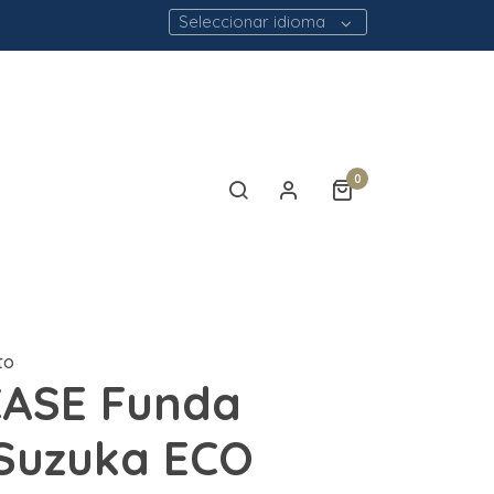
Seleccionar idioma
0
to
CASE Funda
Suzuka ECO