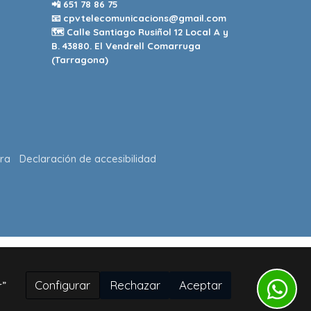
📲
651 78 86 75
📧
cpvtelecomunicacions@gmail.com
🗺️ Calle Santiago Rusiñol 12 Local A y
B. 43880. El Vendrell Comarruga
(Tarragona)
ra
Declaración de accesibilidad
Configurar
Rechazar
Aceptar
r”