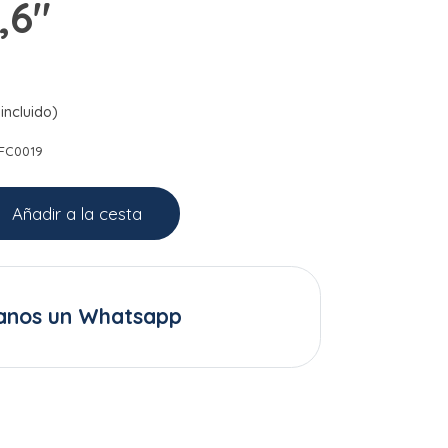
,6"
incluido)
FC0019
Añadir a la cesta
anos un Whatsapp