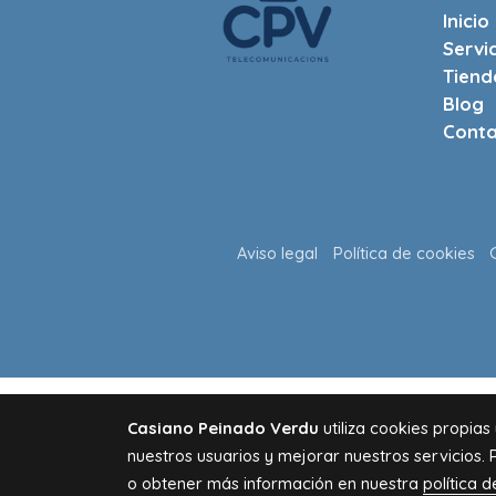
Inicio
Servi
Tiend
Blog
Conta
Aviso legal
Política de cookies
Casiano Peinado Verdu
utiliza cookies propias
nuestros usuarios y mejorar nuestros servicios. 
o obtener más información en nuestra
política 