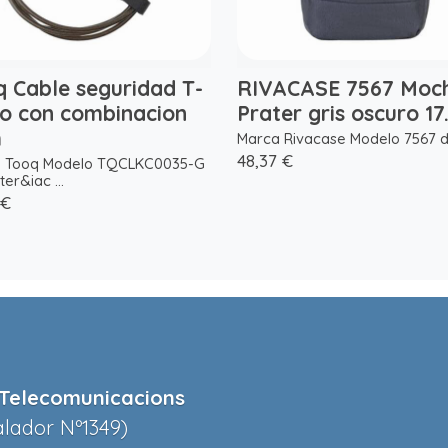
q Cable seguridad T-
RIVACASE 7567 Moch
o con combinacion
Prater gris oscuro 17
m
Marca Rivacase Modelo 7567 da
48,37 €
 Tooq Modelo TQCLKC0035-G
er&iac ...
 €
Telecomunicacions
alador Nº1349)