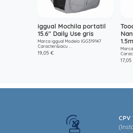
iggual Mochila portatil
Too
15.6" Daily Use gris
Nan
1.5
Marca iggual Modelo IGG319147
Caracter&iacu ...
Marca
19,05 €
Caract
17,05
CPV 
(Inst