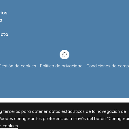
cios
a
cto
Gestión de cookies
Política de privacidad
Condiciones de comp
 y terceros para obtener datos estadísticos de la navegación de
Puedes configurar tus preferencias a través del botón “Configura
de cookies
.