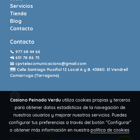
Servicios
Tienda
Blog
Contacto
Contacto
📞
977 68 44 66
📲
651 78 86 75
📧
cpvtelecomunicacions@gmail.com
🗺️ Calle Santiago Rusiñol 12 Local A y B. 43880. El Vendrell
Comarruga (Tarragona)
Casiano Peinado Verdu
utiliza cookies propias y terceros
Aviso legal
para obtener datos estadísticos de la navegación de
Política de cookies
nuestros usuarios y mejorar nuestros servicios. Puedes
Gestión de cookies
configurar tus preferencias a través del botón “Configurar”
Política de privacidad
o obtener más información en nuestra
política de cookies
.
Condiciones de compra
Declaración de accesibilidad