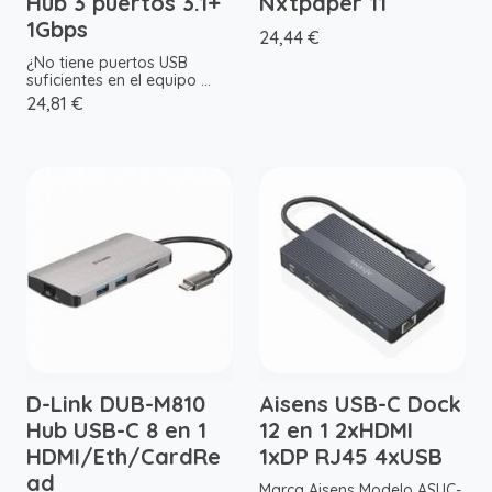
Hub 3 puertos 3.1+
Nxtpaper 11
1Gbps
24,44 €
¿No tiene puertos USB
suficientes en el equipo ...
24,81 €
D-Link DUB-M810
Aisens USB-C Dock
Hub USB-C 8 en 1
12 en 1 2xHDMI
HDMI/Eth/CardRe
1xDP RJ45 4xUSB
ad
Marca Aisens Modelo ASUC-