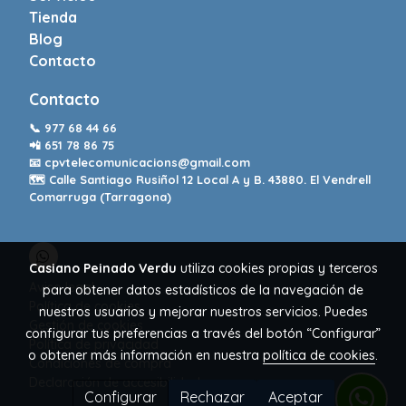
Tienda
Blog
Contacto
Contacto
📞
977 68 44 66
📲
651 78 86 75
📧
cpvtelecomunicacions@gmail.com
🗺️ Calle Santiago Rusiñol 12 Local A y B. 43880. El Vendrell
Comarruga (Tarragona)
Casiano Peinado Verdu
utiliza cookies propias y terceros
Aviso legal
para obtener datos estadísticos de la navegación de
Política de cookies
nuestros usuarios y mejorar nuestros servicios. Puedes
Gestión de cookies
configurar tus preferencias a través del botón “Configurar”
Política de privacidad
o obtener más información en nuestra
política de cookies
.
Condiciones de compra
Declaración de accesibilidad
Configurar
Rechazar
Aceptar