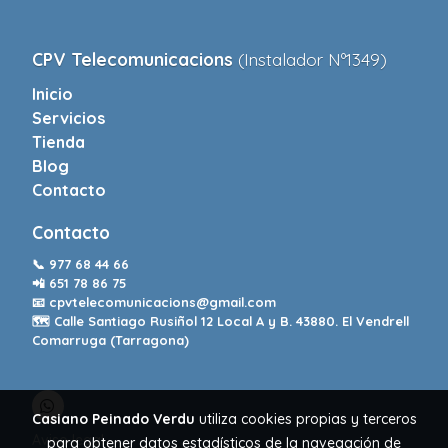
CPV Telecomunicacions
(Instalador Nº1349)
Inicio
Servicios
Tienda
Blog
Contacto
Contacto
📞
977 68 44 66
📲
651 78 86 75
📧
cpvtelecomunicacions@gmail.com
🗺️ Calle Santiago Rusiñol 12 Local A y B. 43880. El Vendrell
Comarruga (Tarragona)
Casiano Peinado Verdu
utiliza cookies propias y terceros
Aviso legal
para obtener datos estadísticos de la navegación de