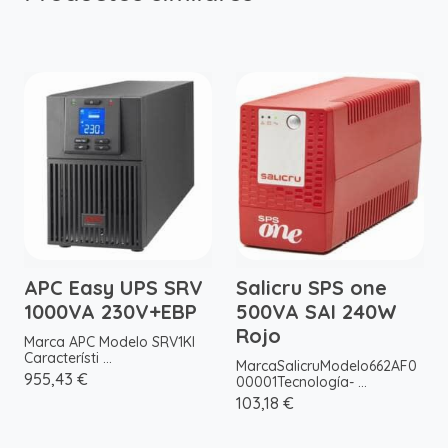
APC Easy UPS SRV
Salicru SPS one
1000VA 230V+EBP
500VA SAI 240W
Rojo
Marca APC Modelo SRV1KI
Característi ...
MarcaSalicruModelo662AF0
955,43 €
00001Tecnología- ...
103,18 €