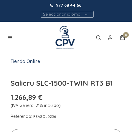
📞
977 68 44 66
Seleccionar idioma
0
Tienda Online
Salicru SLC-1500-TWIN RT3 B1
1.266,89 €
(IVA General 21% incluido)
Referencia:
FSASOL0236