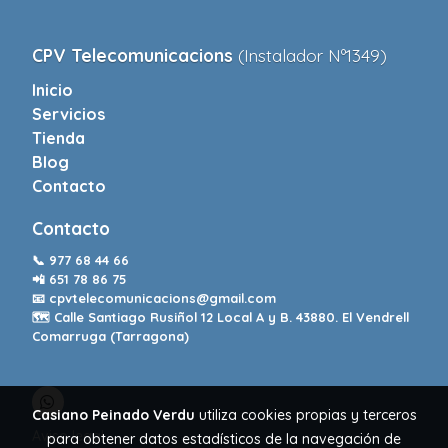
CPV Telecomunicacions
(Instalador Nº1349)
Inicio
Servicios
Tienda
Blog
Contacto
Contacto
📞
977 68 44 66
📲
651 78 86 75
📧
cpvtelecomunicacions@gmail.com
🗺️ Calle Santiago Rusiñol 12 Local A y B. 43880. El Vendrell
Comarruga (Tarragona)
Casiano Peinado Verdu
utiliza cookies propias y terceros
Aviso legal
para obtener datos estadísticos de la navegación de