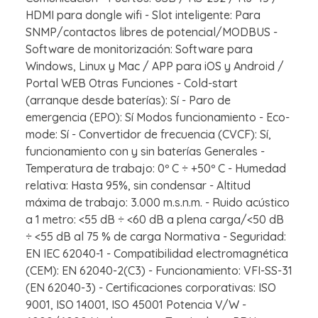
HDMI para dongle wifi - Slot inteligente: Para
SNMP/contactos libres de potencial/MODBUS -
Software de monitorización: Software para
Windows, Linux y Mac / APP para iOS y Android /
Portal WEB Otras Funciones - Cold-start
(arranque desde baterías): Sí - Paro de
emergencia (EPO): Sí Modos funcionamiento - Eco-
mode: Sí - Convertidor de frecuencia (CVCF): Sí,
funcionamiento con y sin baterías Generales -
Temperatura de trabajo: 0º C ÷ +50º C - Humedad
relativa: Hasta 95%, sin condensar - Altitud
máxima de trabajo: 3.000 m.s.n.m. - Ruido acústico
a 1 metro: <55 dB ÷ <60 dB a plena carga/<50 dB
÷ <55 dB al 75 % de carga Normativa - Seguridad:
EN IEC 62040-1 - Compatibilidad electromagnética
(CEM): EN 62040-2(C3) - Funcionamiento: VFI-SS-31
(EN 62040-3) - Certificaciones corporativas: ISO
9001, ISO 14001, ISO 45001 Potencia V/W -