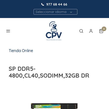
📞
977 68 44 66
Seleccionar idioma
0
Tienda Online
SP DDR5-
4800,CL40,SODIMM,32GB DR