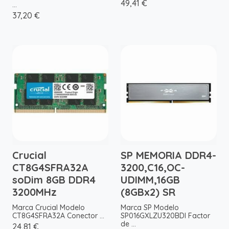
49,41 €
...
37,20 €
Crucial
SP MEMORIA DDR4-
CT8G4SFRA32A
3200,C16,OC-
soDim 8GB DDR4
UDIMM,16GB
3200MHz
(8GBx2) SR
Marca Crucial Modelo
Marca SP Modelo
CT8G4SFRA32A Conector ...
SP016GXLZU320BDI Factor
de ...
24,81 €