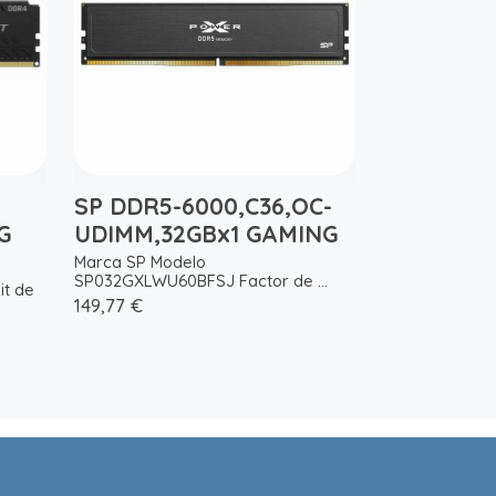
SP DDR5-6000,C36,OC-
G
UDIMM,32GBx1 GAMING
Marca SP Modelo
SP032GXLWU60BFSJ Factor de ...
it de
149,77 €
.