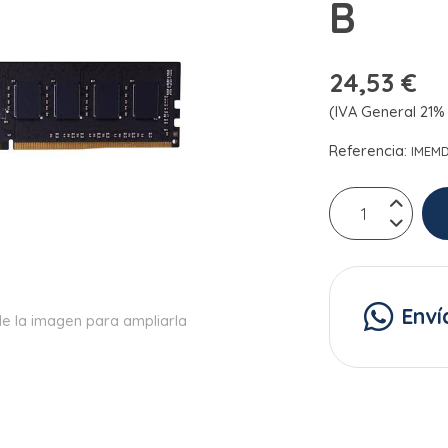
B
24,53 €
(IVA General 21% 
Referencia:
IMEM
Enví
e la imagen para ampliarla