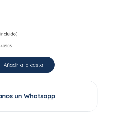
incluido)
D40503
Añadir a la cesta
anos un Whatsapp