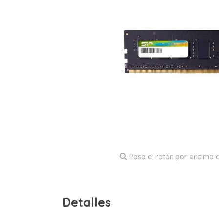
Pasa el ratón por encima d
Detalles