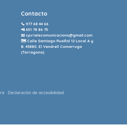
Contacto
📞
977 68 44 66
📲
651 78 86 75
📧
cpvtelecomunicacions@gmail.com
🗺️ Calle Santiago Rusiñol 12 Local A y
B. 43880. El Vendrell Comarruga
(Tarragona)
ra
Declaración de accesibilidad