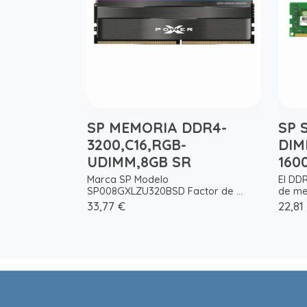
SP MEMORIA DDR4-
SP 
3200,C16,RGB-
DIM
UDIMM,8GB SR
160
Marca SP Modelo
El DD
SP008GXLZU320BSD Factor de ...
de mem
33,77 €
22,81