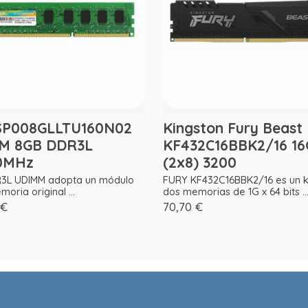
SP008GLLTU160N02
Kingston Fury Beast
M 8GB DDR3L
KF432C16BBK2/16 16
0MHz
(2x8) 3200
R3L UDIMM adopta un módulo
FURY KF432C16BBK2/16 es un k
oria original ...
dos memorias de 1G x 64 bits ..
 €
70,70 €