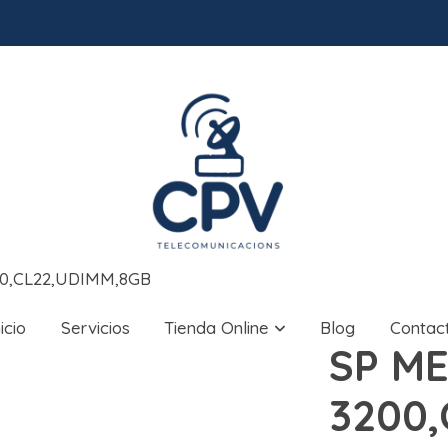
0,CL22,UDIMM,8GB
nicio
Servicios
Tienda Online
Blog
Contac
SP M
3200,