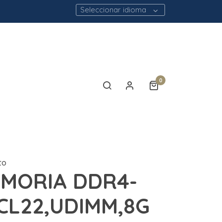
Seleccionar idioma
0
to
EMORIA DDR4-
CL22,UDIMM,8G