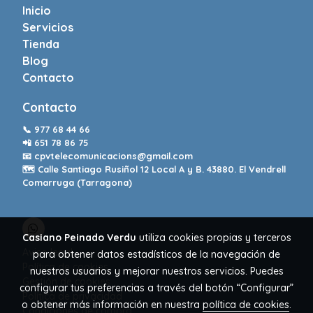
Inicio
Servicios
Tienda
Blog
Contacto
Contacto
📞
977 68 44 66
📲
651 78 86 75
📧
cpvtelecomunicacions@gmail.com
🗺️ Calle Santiago Rusiñol 12 Local A y B. 43880. El Vendrell
Comarruga (Tarragona)
Casiano Peinado Verdu
utiliza cookies propias y terceros
Aviso legal
para obtener datos estadísticos de la navegación de
Política de cookies
nuestros usuarios y mejorar nuestros servicios. Puedes
Gestión de cookies
configurar tus preferencias a través del botón “Configurar”
Política de privacidad
o obtener más información en nuestra
política de cookies
.
Condiciones de compra