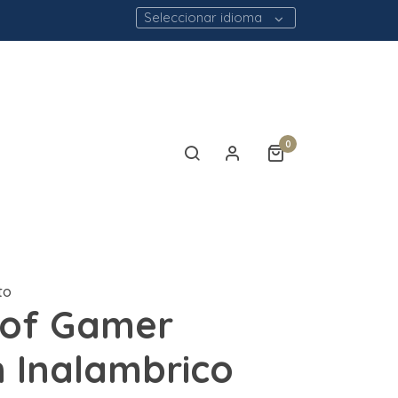
Seleccionar idioma
0
to
t of Gamer
 Inalambrico