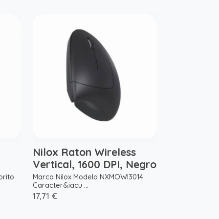
n
Nilox Raton Wireless
Vertical, 1600 DPI, Negro
orito
Marca Nilox Modelo NXMOWI3014
Caracter&iacu ...
17,71 €