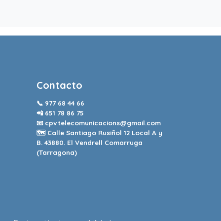
Contacto
📞
977 68 44 66
📲
651 78 86 75
📧
cpvtelecomunicacions@gmail.com
🗺️ Calle Santiago Rusiñol 12 Local A y
B. 43880. El Vendrell Comarruga
(Tarragona)