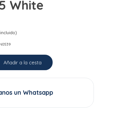
5 White
incluido)
IN0539
Añadir a la cesta
anos un Whatsapp