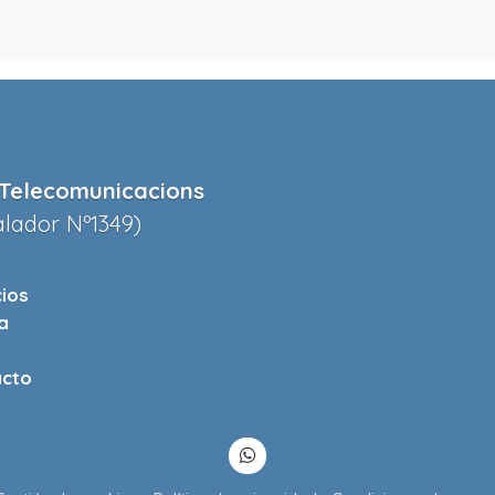
Telecomunicacions
alador Nº1349)
cios
a
cto