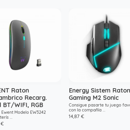
NT Raton
Energy Sistem Rato
lambrico Recarg.
Gaming M2 Sonic
l BT/WIFI, RGB
Consigue pasarte tu juego fav
con la compañía ...
 Ewent Modelo EW3242
14,87 €
erís ...
 €